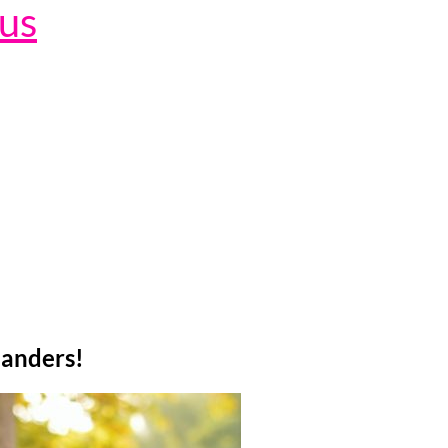
lus
anders!