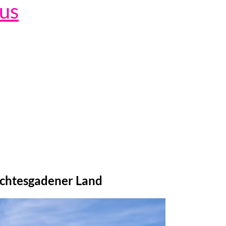
lus
rchtesgadener Land