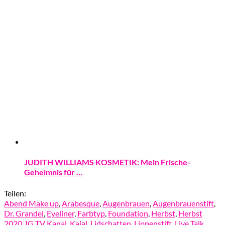
JUDITH WILLIAMS KOSMETIK: Mein Frische-
Geheimnis für …
Teilen:
Abend Make up
,
Arabesque
,
Augenbrauen
,
Augenbrauenstift
,
Dr. Grandel
,
Eyeliner
,
Farbtyp
,
Foundation
,
Herbst
,
Herbst
2020
,
IG TV Kanal
,
Kajal
,
Lidschatten
,
Lippenstift
,
Live Talk
,