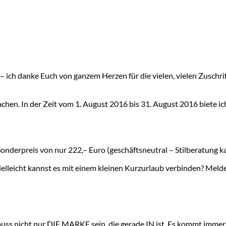
– ich danke Euch von ganzem Herzen für die vielen, vielen Zuschrifte
achen. In der Zeit vom 1. August 2016 bis 31. August 2016 biete 
onderpreis von nur 222,– Euro (geschäftsneutral – Stilberatung
elleicht kannst es mit einem kleinen Kurzurlaub verbinden? Meldet
muss nicht nur DIE MARKE sein, die gerade IN ist. Es kommt immer 