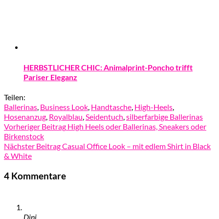
HERBSTLICHER CHIC: Animalprint-Poncho trifft
Pariser Eleganz
Teilen:
Ballerinas
,
Business Look
,
Handtasche
,
High-Heels
,
Hosenanzug
,
Royalblau
,
Seidentuch
,
silberfarbige Ballerinas
Vorheriger Beitrag
High Heels oder Ballerinas, Sneakers oder
Birkenstock
Nächster Beitrag
Casual Office Look – mit edlem Shirt in Black
& White
4 Kommentare
Dini