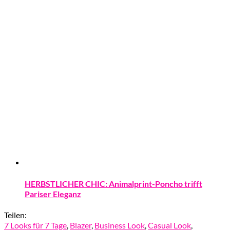
HERBSTLICHER CHIC: Animalprint-Poncho trifft
Pariser Eleganz
Teilen:
7 Looks für 7 Tage
,
Blazer
,
Business Look
,
Casual Look
,