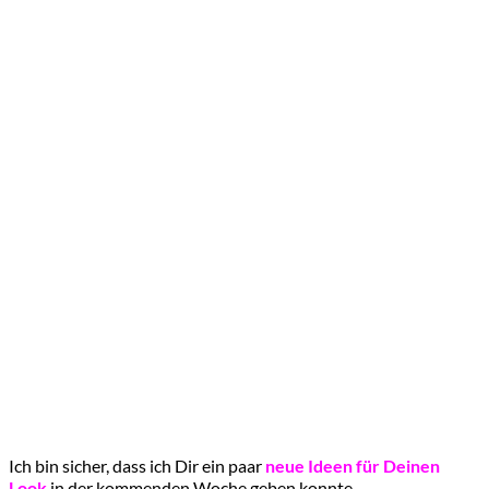
Ich bin sicher, dass ich Dir ein paar
neue Ideen für Deinen
Look
in der kommenden Woche geben konnte.