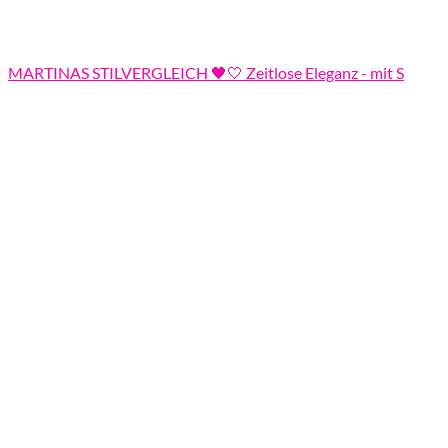
MARTINAS STILVERGLEICH 🖤🤍 Zeitlose Eleganz - mit S