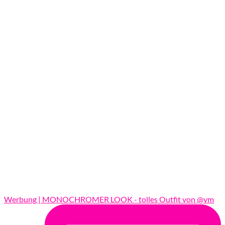
Werbung | MONOCHROMER LOOK - tolles Outfit von @vm