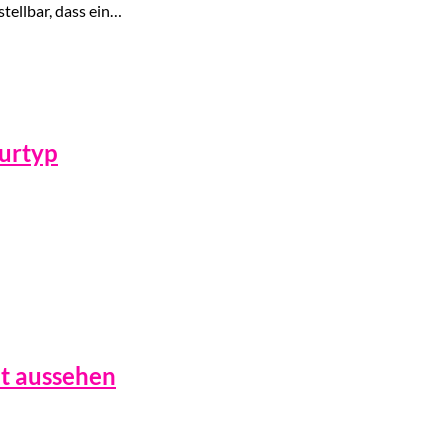
ellbar, dass ein…
gurtyp
ut aussehen