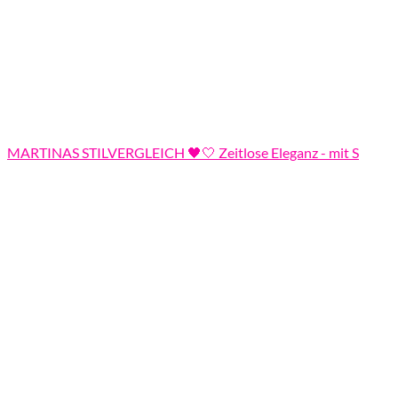
MARTINAS STILVERGLEICH 🖤🤍 Zeitlose Eleganz - mit S