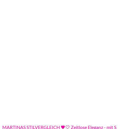
MARTINAS STILVERGLEICH 🖤🤍 Zeitlose Eleganz - mit S