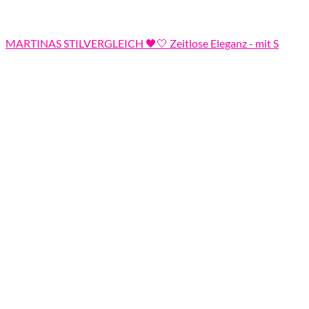
MARTINAS STILVERGLEICH 🖤🤍 Zeitlose Eleganz - mit S