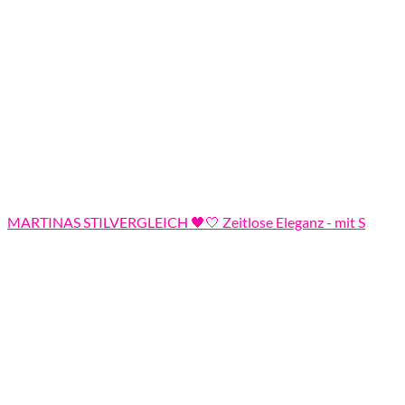
MARTINAS STILVERGLEICH 🖤🤍 Zeitlose Eleganz - mit S