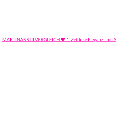
MARTINAS STILVERGLEICH 🖤🤍 Zeitlose Eleganz - mit S