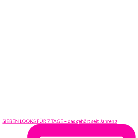
SIEBEN LOOKS FÜR 7 TAGE – das gehört seit Jahren z