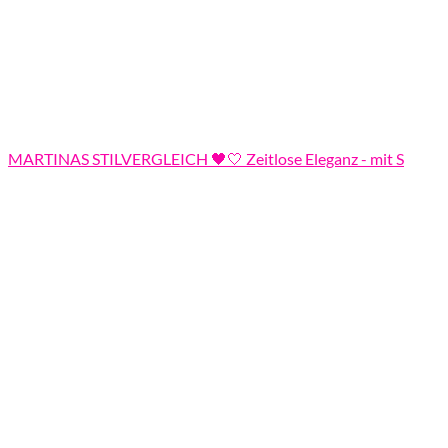
MARTINAS STILVERGLEICH 🖤🤍 Zeitlose Eleganz - mit S