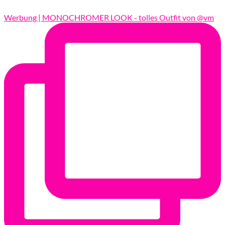
Werbung | MONOCHROMER LOOK - tolles Outfit von @vm