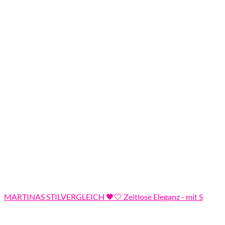
MARTINAS STILVERGLEICH 🖤🤍 Zeitlose Eleganz - mit S