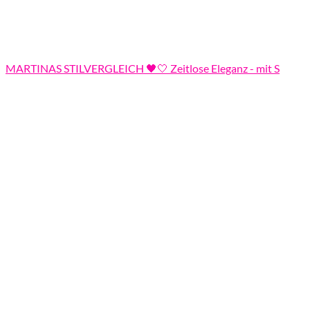
MARTINAS STILVERGLEICH 🖤🤍 Zeitlose Eleganz - mit S