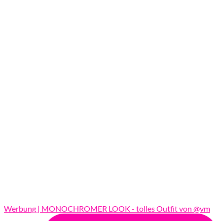
Werbung | MONOCHROMER LOOK - tolles Outfit von @vm