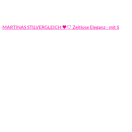
MARTINAS STILVERGLEICH 🖤🤍 Zeitlose Eleganz - mit S