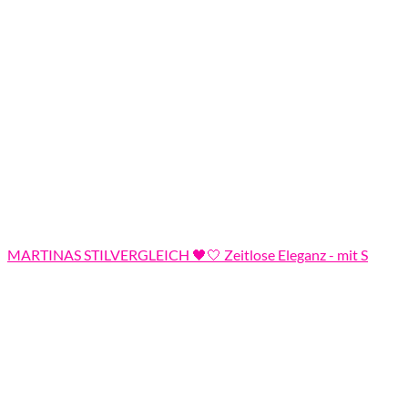
MARTINAS STILVERGLEICH 🖤🤍 Zeitlose Eleganz - mit S