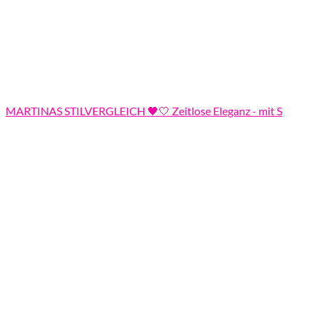
MARTINAS STILVERGLEICH 🖤🤍 Zeitlose Eleganz - mit S