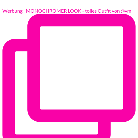
Werbung | MONOCHROMER LOOK - tolles Outfit von @vm