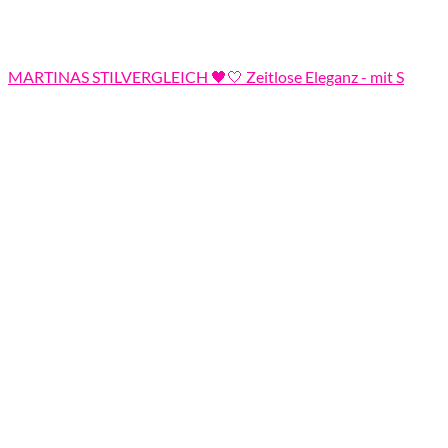
MARTINAS STILVERGLEICH 🖤🤍 Zeitlose Eleganz - mit S