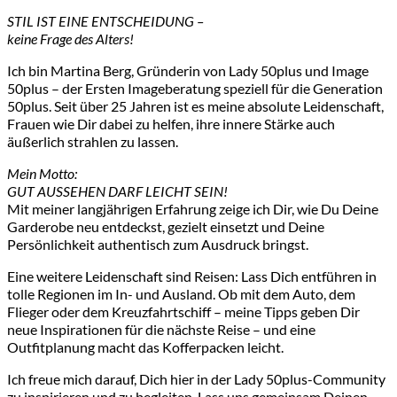
STIL IST EINE ENTSCHEIDUNG –
keine Frage des Alters!
Ich bin Martina Berg, Gründerin von Lady 50plus und Image
50plus – der Ersten Imageberatung speziell für die Generation
50plus. Seit über 25 Jahren ist es meine absolute Leidenschaft,
Frauen wie Dir dabei zu helfen, ihre innere Stärke auch
äußerlich strahlen zu lassen.
Mein Motto:
GUT AUSSEHEN DARF LEICHT SEIN!
Mit meiner langjährigen Erfahrung zeige ich Dir, wie Du Deine
Garderobe neu entdeckst, gezielt einsetzt und Deine
Persönlichkeit authentisch zum Ausdruck bringst.
Eine weitere Leidenschaft sind Reisen: Lass Dich entführen in
tolle Regionen im In- und Ausland. Ob mit dem Auto, dem
Flieger oder dem Kreuzfahrtschiff – meine Tipps geben Dir
neue Inspirationen für die nächste Reise – und eine
Outfitplanung macht das Kofferpacken leicht.
Ich freue mich darauf, Dich hier in der Lady 50plus-Community
zu inspirieren und zu begleiten. Lass uns gemeinsam Deinen