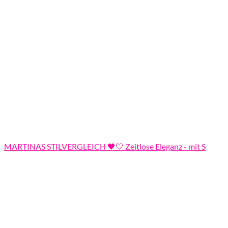
MARTINAS STILVERGLEICH 🖤🤍 Zeitlose Eleganz - mit S