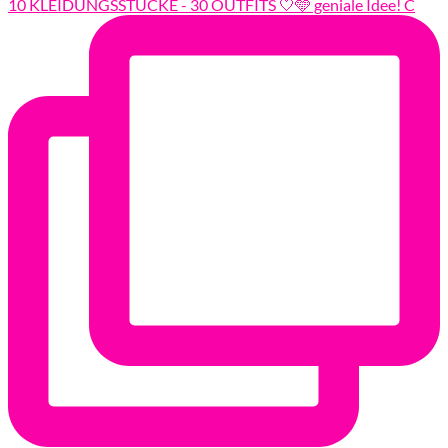
10 KLEIDUNGSSTÜCKE - 30 OUTFITS 🤍🩵 geniale Idee! C