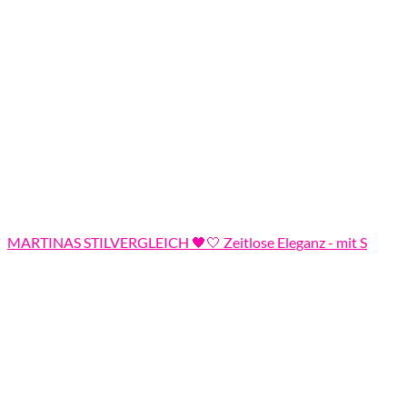
MARTINAS STILVERGLEICH 🖤🤍 Zeitlose Eleganz - mit S