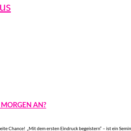
lus
H MORGEN AN?
weite Chance! „Mit dem ersten Eindruck begeistern“ – ist ein Semi