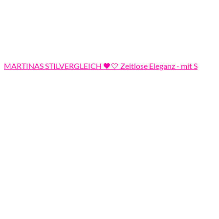
MARTINAS STILVERGLEICH 🖤🤍 Zeitlose Eleganz - mit S