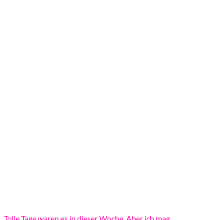
Tolle Tage waren es in dieser Woche. Aber ich mag