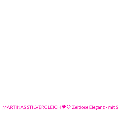
MARTINAS STILVERGLEICH 🖤🤍 Zeitlose Eleganz - mit S