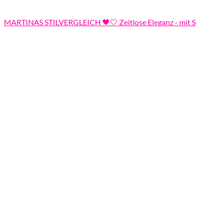
MARTINAS STILVERGLEICH 🖤🤍 Zeitlose Eleganz - mit S