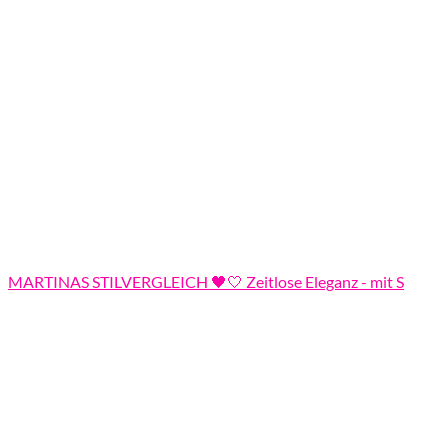
MARTINAS STILVERGLEICH 🖤🤍 Zeitlose Eleganz - mit S