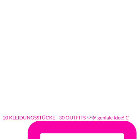
10 KLEIDUNGSSTÜCKE - 30 OUTFITS 🤍🩵 geniale Idee! C