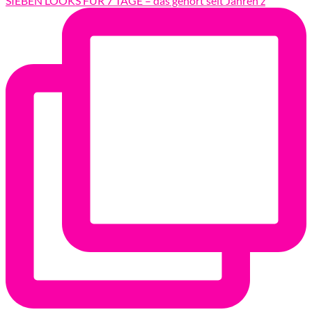
SIEBEN LOOKS FÜR 7 TAGE – das gehört seit Jahren z