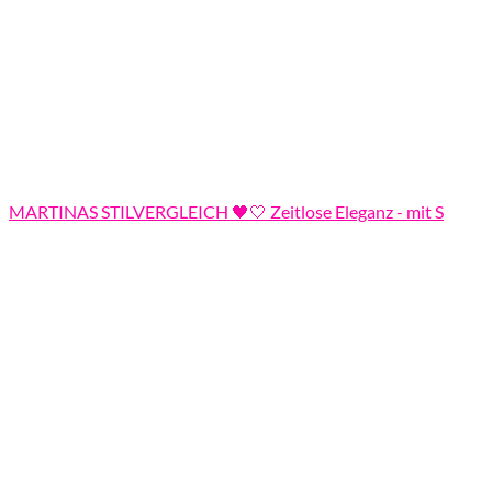
MARTINAS STILVERGLEICH 🖤🤍 Zeitlose Eleganz - mit S