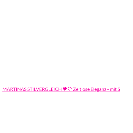
MARTINAS STILVERGLEICH 🖤🤍 Zeitlose Eleganz - mit S