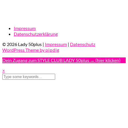
Impressum
Datenschutzerklärung
© 2026 Lady 50plus |
Impressum
|
Datenschutz
WordPress Theme by
pipdig
Dein Zugang zum STYLE CLUB LADY 50plus → (hier klicken)
×