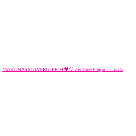
MARTINAS STILVERGLEICH 🖤🤍 Zeitlose Eleganz - mit S