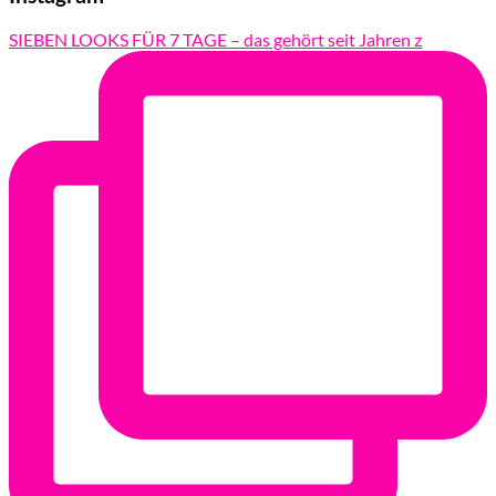
SIEBEN LOOKS FÜR 7 TAGE – das gehört seit Jahren z