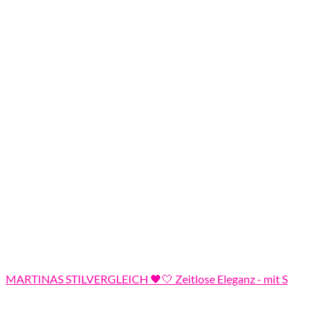
MARTINAS STILVERGLEICH 🖤🤍 Zeitlose Eleganz - mit S