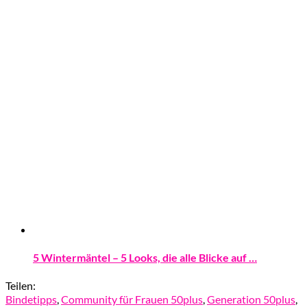
5 Wintermäntel – 5 Looks, die alle Blicke auf …
Teilen:
Bindetipps
,
Community für Frauen 50plus
,
Generation 50plus
,