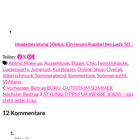
Imageberatung 50plus: Ein neues Kapitel bei Lady 50…
Teilen:
Abend Make up
,
Ausgehlook
,
Blazer
,
Chic
,
Feinstickjacke
,
Gartenparty
,
Jumpsuit
,
Kurzblazer
,
Online-Shop
,
Overall
,
Silberschmuck
,
Sommerabend
,
Sommerlook
,
Sommeroutfit
,
VMilano
Vorheriger Beitrag
BÜRO-OUTFITS IM SOMMER
Nächster Beitrag
STYLING TIPPS FÜR WEISSE JEANS – das
steht jeder Frau
12 Kommentare