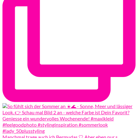
Manchmal trage auch ich Bermudas 🤍 Aber eben nur s