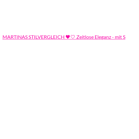
MARTINAS STILVERGLEICH 🖤🤍 Zeitlose Eleganz - mit S