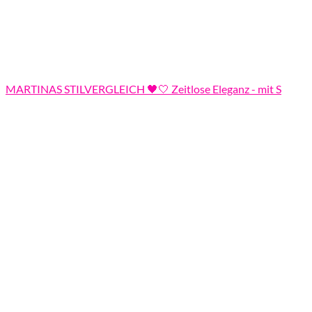
MARTINAS STILVERGLEICH 🖤🤍 Zeitlose Eleganz - mit S