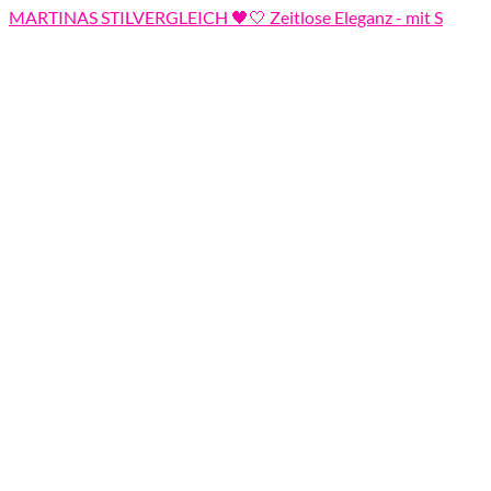
MARTINAS STILVERGLEICH 🖤🤍 Zeitlose Eleganz - mit S