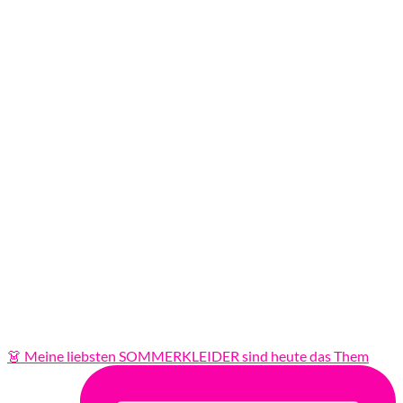
👗 Meine liebsten SOMMERKLEIDER sind heute das Them