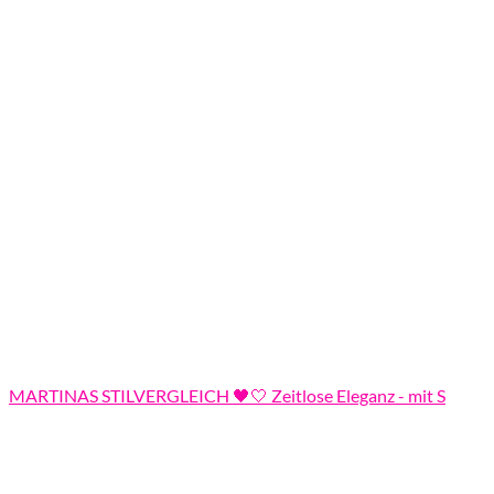
MARTINAS STILVERGLEICH 🖤🤍 Zeitlose Eleganz - mit S