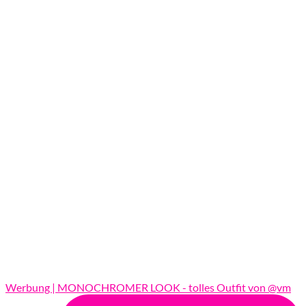
Werbung | MONOCHROMER LOOK - tolles Outfit von @vm