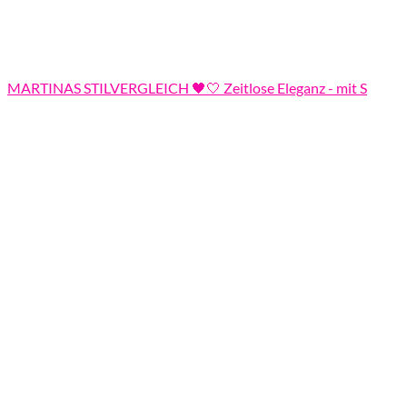
MARTINAS STILVERGLEICH 🖤🤍 Zeitlose Eleganz - mit S