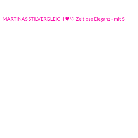
MARTINAS STILVERGLEICH 🖤🤍 Zeitlose Eleganz - mit S