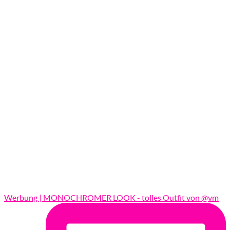
Werbung | MONOCHROMER LOOK - tolles Outfit von @vm